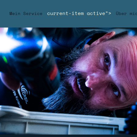
current-item active">
e
Mein Service
Über mi