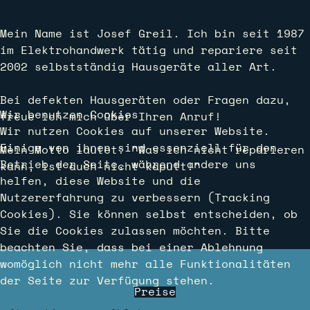
Mein Name ist Josef Greil. Ich bin seit 1987
im Elektrohandwerk tätig und repariere seit
2002 selbstständig Hausgeräte aller Art.
Bei defekten Hausgeräten oder Fragen dazu,
Wir benutzen Cookies
freue ich mich über Ihren Anruf!
Wir nutzen Cookies auf unserer Website.
Einige von ihnen sind essenziell für den
Mein Motto lautet: "Was ich nicht reparieren
Betrieb der Seite, während andere uns
kann, ist auch nicht kaputt!"
helfen, diese Website und die
Nutzererfahrung zu verbessern (Tracking
Cookies). Sie können selbst entscheiden, ob
Sie die Cookies zulassen möchten. Bitte
beachten Sie, dass bei einer Ablehnung
womöglich nicht mehr alle Funktionalitäten
der Seite zur Verfügung stehen.
Preise